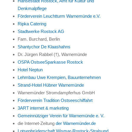
Hansestadt Rostock, Amt für Kultur und
Denkmalpflege
Förderverein Leuchtturm Warnemünde e.V.
Ripka Catering
Stadtwerke Rostock AG
Fam. Burchard, Berlin
Shantychor De Klaashahns
Dr. Jürgen Rabbel (†), Warnemünde
OSPA OstseeSparkasse Rostock
Hotel Neptun
Lehmbau Uwe Krempien, Bauunternehmen
Strand-Hotel Hübner Warnemünde
Warnemünder Stromdampferhus GmbH
Förderverein Tradition Ostseeschiffahrt
3ART internet & marketing
Gemeinnütziger Verein für Warnemünde e. V.
die Internet-Zeitung
der Warnemünder.de
Lotsenbrüderschaft Wismar-Rostock-Stralsund