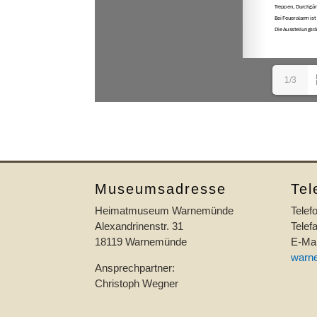
1/3
Museumsadresse
Tel
Heimatmuseum Warnemünde
Telef
Alexandrinenstr. 31
Telef
18119 Warnemünde
E-Mai
warn
Ansprechpartner:
Christoph Wegner