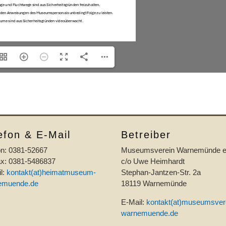
efon & E-Mail
Betreiber
on: 0381-52667
Museumsverein Warnemünde e
ax: 0381-5486837
c/o Uwe Heimhardt
l:
kontakt(at)heimatmuseum-
Stephan-Jantzen-Str. 2a
emuende.de
18119 Warnemünde
E-Mail:
kontakt(at)museumsver
warnemuende.de